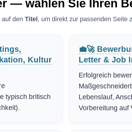
ier — wählen Sie Ihren B
e auf den
Titel
, um direkt zur passenden Seite 
tings,
💼🚀 Bewerbu
ation, Kultur
Letter & Job I
Erfolgreich bewer
re
Maßgeschneiderte
 typisch britisch
Lebenslauf, Ansc
hkeit).
Vorbereitung auf