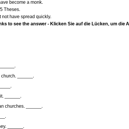
t have become a monk.
 95 Theses.
t not have spread quickly.
nks to see the answer - Klicken Sie auf die Lücken, um die
______
.
e church.
______
.
____
.
it.
______
.
ian churches.
______
.
__
.
ney.
______
.