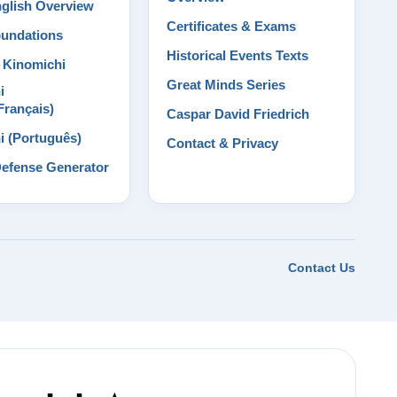
nglish Overview
Certificates & Exams
oundations
Historical Events Texts
& Kinomichi
Great Minds Series
i
Français)
Caspar David Friedrich
i (Português)
Contact & Privacy
Defense Generator
Contact Us