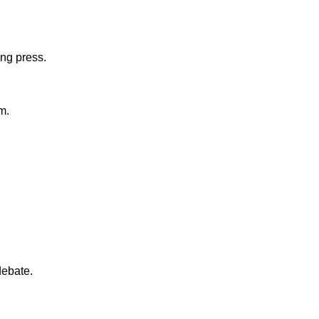
ing press.
m.
debate.