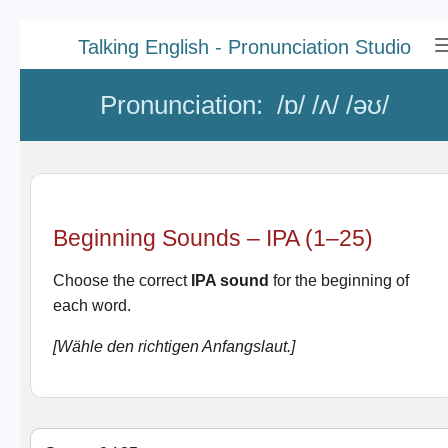
Zum
Talking English - Pronunciation Studio
Hauptinhalt
springen
Pronunciation: /ɒ/ /ʌ/ /əʊ/
Beginning Sounds – IPA (1–25)
Choose the correct
IPA sound
for the beginning of
each word.
[Wähle den richtigen Anfangslaut.]