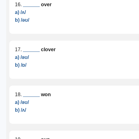
16.
______
over
a) /ʌ/
b) /əʊ/
17.
______
clover
a) /əʊ/
b) /ɒ/
18.
______
won
a) /əʊ/
b) /ʌ/