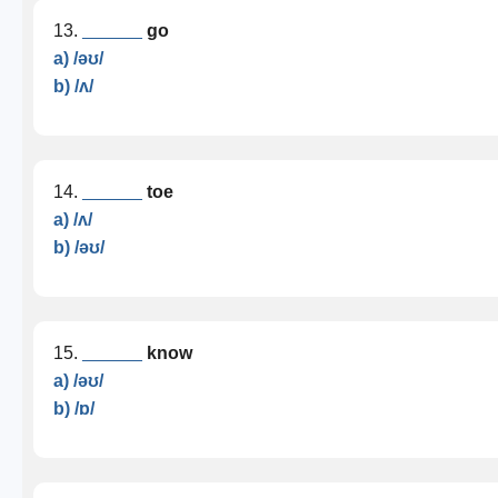
13.
______
go
a) /əʊ/
b) /ʌ/
14.
______
toe
a) /ʌ/
b) /əʊ/
15.
______
know
a) /əʊ/
b) /ɒ/