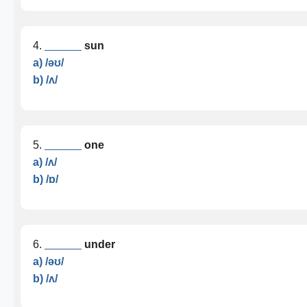
4.
______
sun
a) /əʊ/
b) /ʌ/
5.
______
one
a) /ʌ/
b) /ɒ/
6.
______
under
a) /əʊ/
b) /ʌ/