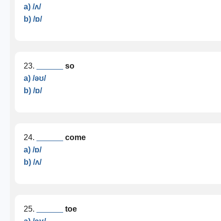
a) /ʌ/
b) /ɒ/
23.
______
so
a) /əʊ/
b) /ɒ/
24.
______
come
a) /ɒ/
b) /ʌ/
25.
______
toe