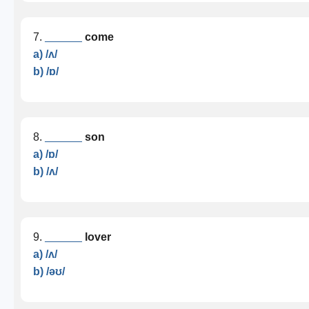
7.
______
come
a) /ʌ/
b) /ɒ/
8.
______
son
a) /ɒ/
b) /ʌ/
9.
______
lover
a) /ʌ/
b) /əʊ/