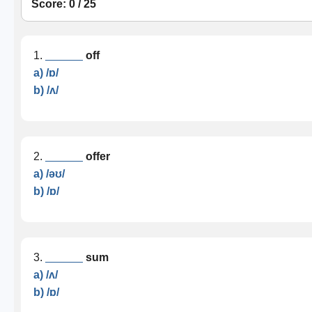
Score: 0 / 25
1.
______
off
a) /ɒ/
b) /ʌ/
2.
______
offer
a) /əʊ/
b) /ɒ/
3.
______
sum
a) /ʌ/
b) /ɒ/