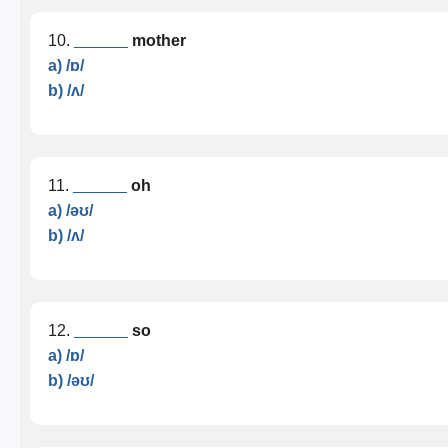
10.
______
mother
a) /ɒ/
b) /ʌ/
11.
______
oh
a) /əʊ/
b) /ʌ/
12.
______
so
a) /ɒ/
b) /əʊ/