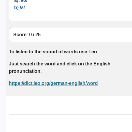
a) /əʊ/
b) /ʌ/
Score: 0 / 25
To listen to the sound of words use Leo.
Just search the word and click on the English
pronunciation.
https://dict.leo.org/german-english/word