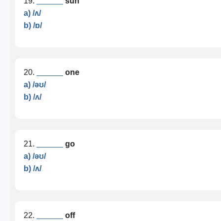
19.
______
sun
a) /ʌ/
b) /ɒ/
20.
______
one
a) /əʊ/
b) /ʌ/
21.
______
go
a) /əʊ/
b) /ʌ/
22.
______
off