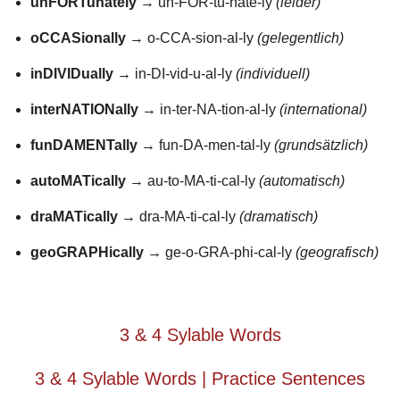
unFORTunately
→ un-FOR-tu-nate-ly
(leider)
oCCASionally
→ o-CCA-sion-al-ly
(gelegentlich)
inDIVIDually
→ in-DI-vid-u-al-ly
(individuell)
interNATIONally
→ in-ter-NA-tion-al-ly
(international)
funDAMENTally
→ fun-DA-men-tal-ly
(grundsätzlich)
autoMATically
→ au-to-MA-ti-cal-ly
(automatisch)
draMATically
→ dra-MA-ti-cal-ly
(dramatisch)
geoGRAPHically
→ ge-o-GRA-phi-cal-ly
(geografisch)
3 & 4 Sylable Words
3 & 4 Sylable Words | Practice Sentences