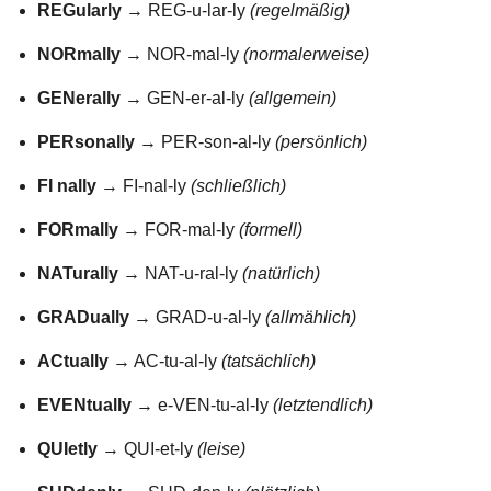
REGularly
→ REG-u-lar-ly
(regelmäßig)
NORmally
→ NOR-mal-ly
(normalerweise)
GENerally
→ GEN-er-al-ly
(allgemein)
PERsonally
→ PER-son-al-ly
(persönlich)
FI nally
→ FI-nal-ly
(schließlich)
FORmally
→ FOR-mal-ly
(formell)
NATurally
→ NAT-u-ral-ly
(natürlich)
GRADually
→ GRAD-u-al-ly
(allmählich)
ACtually
→ AC-tu-al-ly
(tatsächlich)
EVENtually
→ e-VEN-tu-al-ly
(letztendlich)
QUIetly
→ QUI-et-ly
(leise)