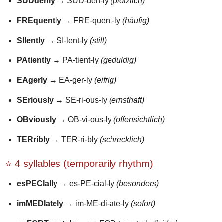
SUDdenly
→ SUD-den-ly
(plötzlich)
FREquently
→ FRE-quent-ly
(häufig)
SIlently
→ SI-lent-ly
(still)
PAtiently
→ PA-tient-ly
(geduldig)
EAgerly
→ EA-ger-ly
(eifrig)
SEriously
→ SE-ri-ous-ly
(ernsthaft)
OBviously
→ OB-vi-ous-ly
(offensichtlich)
TERribly
→ TER-ri-bly
(schrecklich)
⭐ 4 syllables (temporarily rhythm)
esPECIally
→ es-PE-cial-ly
(besonders)
imMEDIately
→ im-ME-di-ate-ly
(sofort)