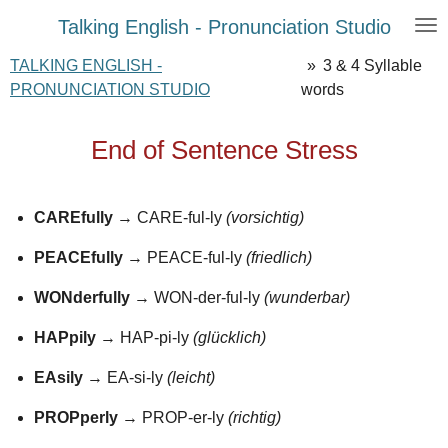
Zum
Talking English - Pronunciation Studio
Hauptinhalt
TALKING ENGLISH -
»
3 & 4 Syllable
springen
PRONUNCIATION STUDIO
words
End of Sentence Stress
CAREfully
→ CARE-ful-ly
(vorsichtig)
PEACEfully
→ PEACE-ful-ly
(friedlich)
WONderfully
→ WON-der-ful-ly
(wunderbar)
HAPpily
→ HAP-pi-ly
(glücklich)
EAsily
→ EA-si-ly
(leicht)
PROPperly
→ PROP-er-ly
(richtig)