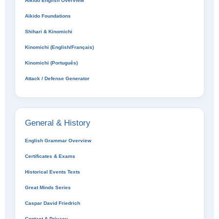
Aikido English Overview
Aikido Foundations
Shihari & Kinomichi
Kinomichi (English/Français)
Kinomichi (Português)
Attack / Defense Generator
General & History
English Grammar Overview
Certificates & Exams
Historical Events Texts
Great Minds Series
Caspar David Friedrich
Contact & Privacy